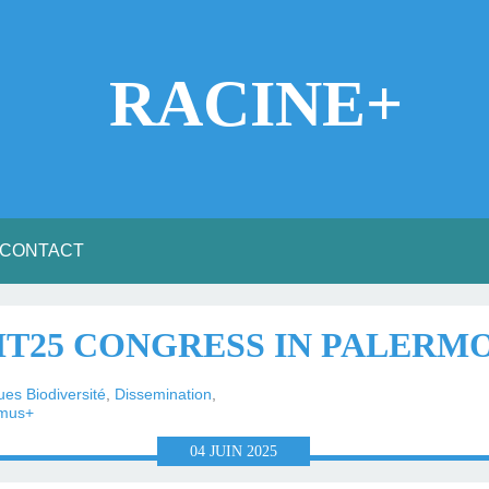
RACINE+
CONTACT
IT25 CONGRESS IN PALERM
es Biodiversité
,
Dissemination
,
mus+
04
JUIN
2025