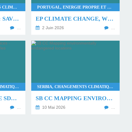
PORTUGAL, CHANGEMENTS CLIMATIQUES BIODIVERSITÉ, CVC, ERASMUS+
PORTUGAL, ENERGIE PROPRE ET TRANSITION, CVC, ERASMUS+
CC BEACH MISSION: SAVING NATIVE COASTAL ECOSYSTEMS
EP CLIMATE CHANGE, WHY SHOULD WE CARE?
…
2 Juin 2026
…
SERBIA, CHANGEMENTS CLIMATIQUES BIODIVERSITÉ, CVC, AGIR, ERASMUS+
SERBIA, CHANGEMENTS CLIMATIQUES BIODIVERSITÉ, CVC, REFLECHIR, ERASMUS+
SB26 CC INNOVATIVE SDG PRACTICES - EXCHANGE OF GOOD PRACTICE EXAMPLES
SB CC MAPPING ENVIRONMENTALLY ENDANGERED LOCATIONS
…
10 Mai 2026
…