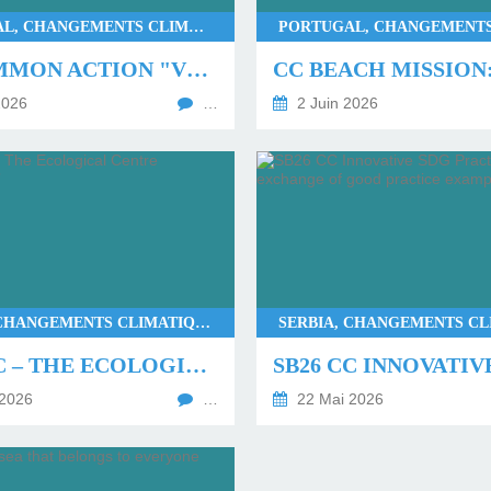
PORTUGAL, CHANGEMENTS CLIMATIQUES BIODIVERSITÉ, CVC
PT COMMON ACTION "VERT" LE FUTUR
2026
…
2 Juin 2026
SERBIA, CHANGEMENTS CLIMATIQUES BIODIVERSITÉ, CVC, AGIR, ERASMUS+
SB26 CC – THE ECOLOGICAL CENTRE “RADULOVAČKI”
2026
…
22 Mai 2026