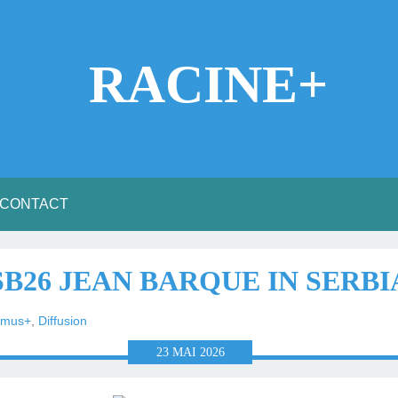
RACINE+
CONTACT
SB26 JEAN BARQUE IN SERBI
smus+
,
Diffusion
23
MAI
2026